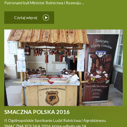
Patronami byli Minister Rolnictwa i Rozwoju ...
Czytaj więcej
SMACZNA POLSKA 2016
II Ogólnopolskie Spotkanie Ludzi Rolnictwa i Agrobiznesu
SMACZNA POLSKA 2016, które odbyło się 14 ...