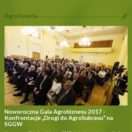
AgroGaleria
Noworoczna Gala Agrobiznesu 2017 -
Konfrontacje „Drogi do AgroSukcesu” na
SGGW