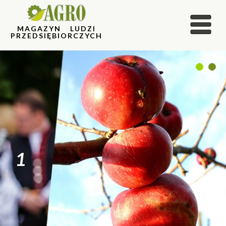
MAGAZYN LUDZI
PRZEDSIĘBIORCZYCH
1
2
1
2