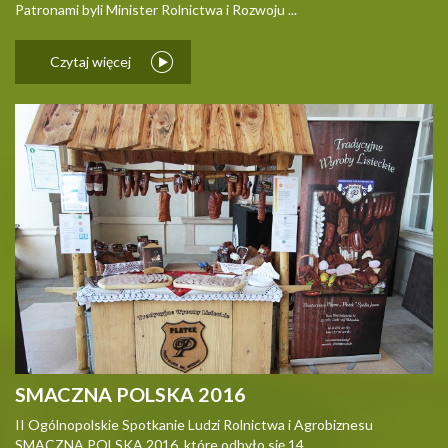
Patronami byli Minister Rolnictwa i Rozwoju ...
Czytaj więcej
SMACZNA POLSKA 2016
II Ogólnopolskie Spotkanie Ludzi Rolnictwa i Agrobiznesu
SMACZNA POLSKA 2016, które odbyło się 14 ...