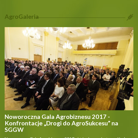
AgroGaleria
Noworoczna Gala Agrobiznesu 2017 -
Konfrontacje „Drogi do AgroSukcesu” na
SGGW