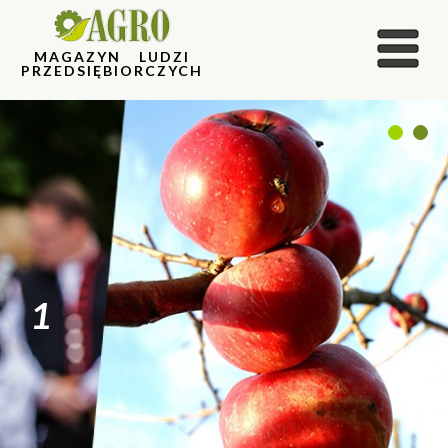
MAGAZYN LUDZI
PRZEDSIĘBIORCZYCH
1
2
1
2