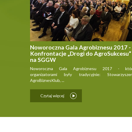
Noworoczna Gala Agrobiznesu 2017 -
Konfrontacje „Drogi do AgroSukcesu”
na SGGW
Noworoczna Gala Agrobiznesu 2017 - któr
organizatorami były tradycyjnie: Stowarzyszen
AgroBiznesKlub, ...
Czytaj więcej