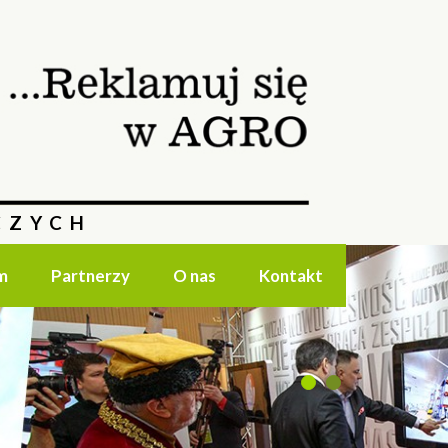
CZYCH
m
Partnerzy
O nas
Kontakt
1
2