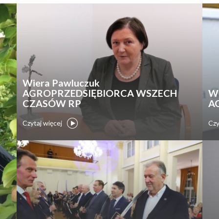
Wiera Pawluczuk
AGROPRZEDSIĘBIORCA WSZECH
W
CZASÓW RP
A
Czytaj więcej
Czy