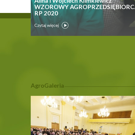
Alina i Wojciech Klimkiewicz
WZOROWY AGROPRZEDSIĘBIORC
RP 2020
Czytaj więcej
AgroGaleria