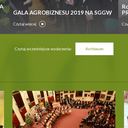
A
R
GALA AGROBIZNESU 2019 NA SGGW
P
Czytaj więcej
Czy
Czytaj wcześniejsze wydarzenia:
Archiwum