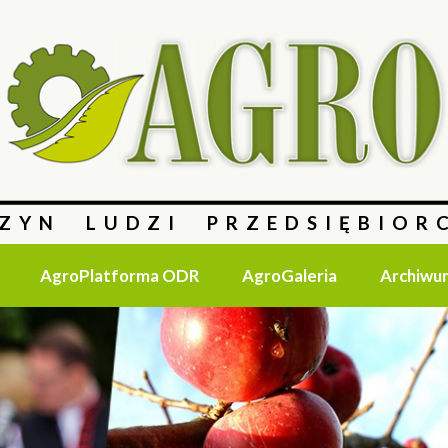
ZYN LUDZI PRZEDSIĘBIOR
AgroPlatforma ODR
AgroGaleria
Archiwu